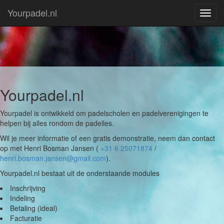
Yourpadel.nl
Toggl
navig
Yourpadel.nl
Yourpadel is ontwikkeld om padelscholen en padelverenigingen te
helpen bij alles rondom de padelles.
Wil je meer informatie of een gratis demonstratie, neem dan contact
op met Henri Bosman Jansen (
+31 6 25071874
/
henri.bosman.jansen@gmail.com
).
Yourpadel.nl bestaat uit de onderstaande modules
Inschrijving
Indeling
Betaling (ideal)
Facturatie