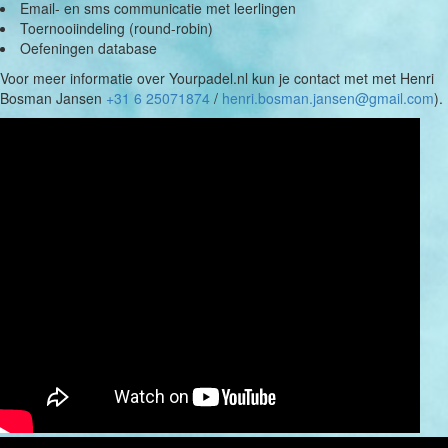
Email- en sms communicatie met leerlingen
Toernooiindeling (round-robin)
Oefeningen database
Voor meer informatie over Yourpadel.nl kun je contact met met Henri
Bosman Jansen
+31 6 25071874
/
henri.bosman.jansen@gmail.com
).