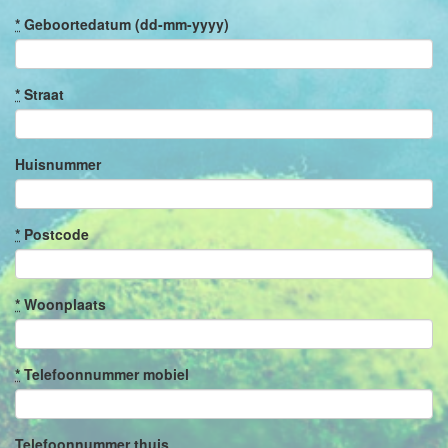
*
Geboortedatum (dd-mm-yyyy)
*
Straat
Huisnummer
*
Postcode
*
Woonplaats
*
Telefoonnummer mobiel
Telefoonnummer thuis